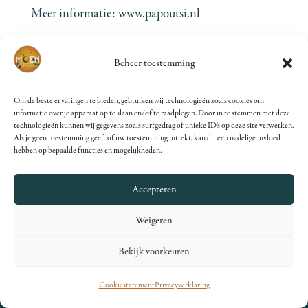
Meer informatie:
www.papoutsi.nl
Beheer toestemming
Om de beste ervaringen te bieden, gebruiken wij technologieën zoals cookies om
informatie over je apparaat op te slaan en/of te raadplegen. Door in te stemmen met deze
technologieën kunnen wij gegevens zoals surfgedrag of unieke ID's op deze site verwerken.
PRAKTISCH
Als je geen toestemming geeft of uw toestemming intrekt, kan dit een nadelige invloed
hebben op bepaalde functies en mogelijkheden.
••• Activiteiten
Accepteren
••• Standhouders
Weigeren
••• Tickets
Bekijk voorkeuren
Cookiestatement
Privacyverklaring