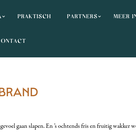
A
PRAKTISCH
PARTNERS
MEER I
CONTACT
 BRAND
gevoel gaan slapen. En ’s ochtends fris en fruitig wakker 