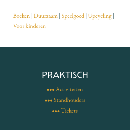
Boeken
|
Duurzaam
|
Speelgoed
|
Upcycling
|
Voor kinderen
PRAKTISCH
••• Activiteiten
••• Standhouders
••• Tickets