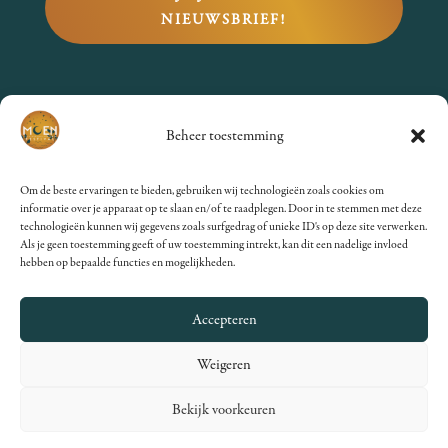
NIEUWSBRIEF!
VRAGEN?
Beheer toestemming
Bekijk de
FAQs
of stuur een
Om de beste ervaringen te bieden, gebruiken wij technologieën zoals cookies om
mailtje naar
informatie over je apparaat op te slaan en/of te raadplegen. Door in te stemmen met deze
technologieën kunnen wij gegevens zoals surfgedrag of unieke ID's op deze site verwerken.
info@moenfestival.nl
.
Als je geen toestemming geeft of uw toestemming intrekt, kan dit een nadelige invloed
hebben op bepaalde functies en mogelijkheden.
Accepteren
Weigeren
© 2012 – 2025 MoenFestival •
Algemene Voorwaarden
Bekijk voorkeuren
•
Privacyverklaring
•
Cookiestatement
•
Website
ontwikkeling Lydia Nijhof
•
Foto’s gemaakt door Angela