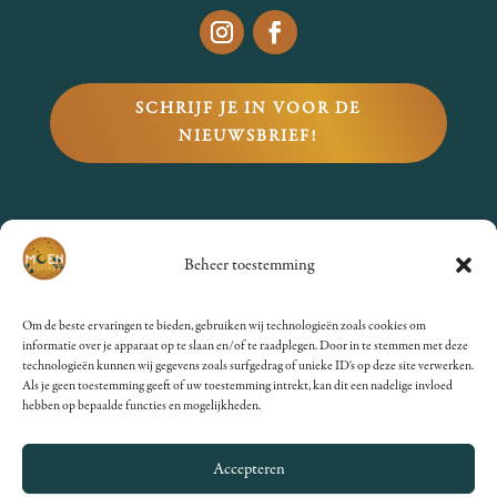
SCHRIJF JE IN VOOR DE
NIEUWSBRIEF!
VRAGEN?
Beheer toestemming
Bekijk de
FAQs
of stuur een
Om de beste ervaringen te bieden, gebruiken wij technologieën zoals cookies om
mailtje naar
informatie over je apparaat op te slaan en/of te raadplegen. Door in te stemmen met deze
technologieën kunnen wij gegevens zoals surfgedrag of unieke ID's op deze site verwerken.
info@moenfestival.nl
.
Als je geen toestemming geeft of uw toestemming intrekt, kan dit een nadelige invloed
hebben op bepaalde functies en mogelijkheden.
Accepteren