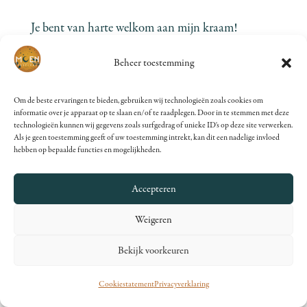
Je bent van harte welkom aan mijn kraam!
Beheer toestemming
Meer informatie:
www.instagram.com/ljochtsaak
Om de beste ervaringen te bieden, gebruiken wij technologieën zoals cookies om
KRISTA SAMSOM
informatie over je apparaat op te slaan en/of te raadplegen. Door in te stemmen met deze
technologieën kunnen wij gegevens zoals surfgedrag of unieke ID's op deze site verwerken.
Persoonlijke groei & Educatie
Als je geen toestemming geeft of uw toestemming intrekt, kan dit een nadelige invloed
hebben op bepaalde functies en mogelijkheden.
De Krachtpauze
is een 1-op-1 moment van
thuiskomen bij jezelf. In 20 minuten zak je uit je
Accepteren
hoofd en kom je terug in je lichaam. Je hoeft niets
Weigeren
te doen – alleen maar te zijn. Met aanraking, stilte
Bekijk voorkeuren
en aandacht ontstaat ruimte om te voelen wat er
ís. Een korte, maar diepe pauze die je helpt te
Cookiestatement
Privacyverklaring
vertragen, te landen en weer in contact te komen