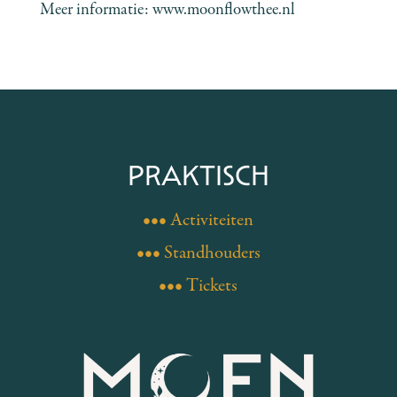
Meer informatie:
www.moonflowthee.nl
PRAKTISCH
••• Activiteiten
••• Standhouders
••• Tickets