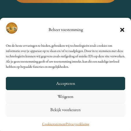
VRAGEN?
Beheer toestemming
Bekijk de
FAQs
of stuur een
Om de beste ervaringen te bieden, gebruiken wij technologieën zoals cookies om
mailtje naar
informatie over je apparaat op te slaan en/of te raadplegen. Door in te stemmen met deze
technologieën kunnen wij gegevens zoals surfgedrag of unieke ID's op deze site verwerken.
info@moenfestival.nl
.
Als je geen toestemming geeft of uw toestemming intrekt, kan dit een nadelige invloed
hebben op bepaalde functies en mogelijkheden.
Accepteren
Weigeren
© 2012 – 2025 MoenFestival •
Algemene Voorwaarden
Bekijk voorkeuren
•
Privacyverklaring
•
Cookiestatement
•
Website
ontwikkeling Lydia Nijhof
•
Foto’s gemaakt door Angela
de Vlaming
Cookiestatement
Privacyverklaring