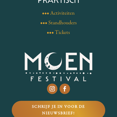
••• Activiteiten
••• Standhouders
••• Tickets
SCHRIJF JE IN VOOR DE
NIEUWSBRIEF!