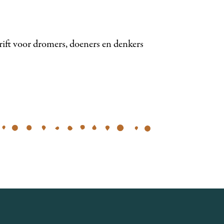
chrift voor dromers, doeners en denkers