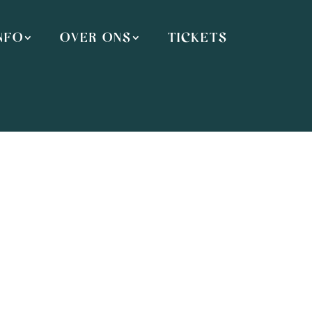
NFO
OVER ONS
TICKETS