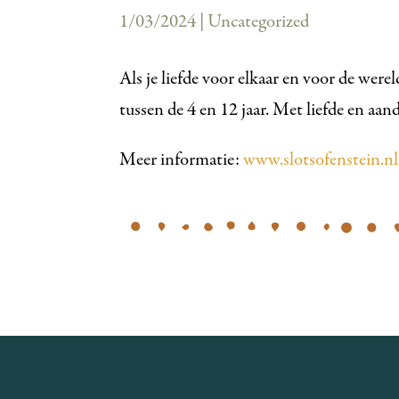
1/03/2024
|
Uncategorized
Als je liefde voor elkaar en voor de were
tussen de 4 en 12 jaar. Met liefde en aa
Meer informatie:
www.slotsofenstein.nl