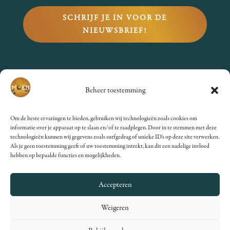
SCHRIJF JE IN VOOR DE
NIEUWSBRIEF!
VRAGEN?
Beheer toestemming
Bekijk de
FAQs
of stuur een
Om de beste ervaringen te bieden, gebruiken wij technologieën zoals cookies om
mailtje naar
informatie over je apparaat op te slaan en/of te raadplegen. Door in te stemmen met deze
technologieën kunnen wij gegevens zoals surfgedrag of unieke ID's op deze site verwerken.
info@moenfestival.nl
.
Als je geen toestemming geeft of uw toestemming intrekt, kan dit een nadelige invloed
hebben op bepaalde functies en mogelijkheden.
Accepteren
Weigeren
© 2012 – 2025 MoenFestival •
Algemene Voorwaarden