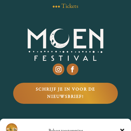
••• Tickets
SCHRIJF JE IN VOOR DE
NIEUWSBRIEF!
VRAGEN?
Beheer toestemming