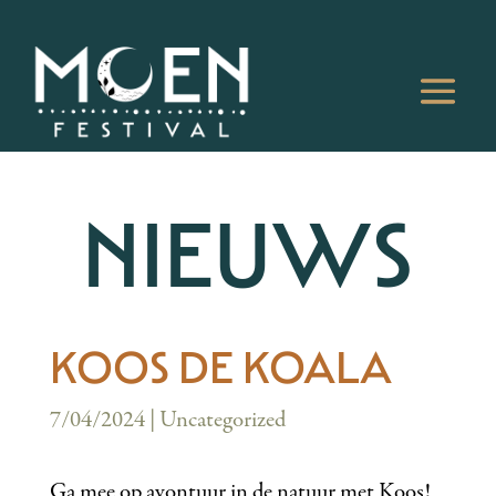
NIEUWS
KOOS DE KOALA
7/04/2024
|
Uncategorized
Ga mee op avontuur in de natuur met Koos!