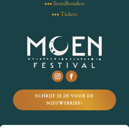
••• Standhouders
••• Tickets
SCHRIJF JE IN VOOR DE
NIEUWSBRIEF!