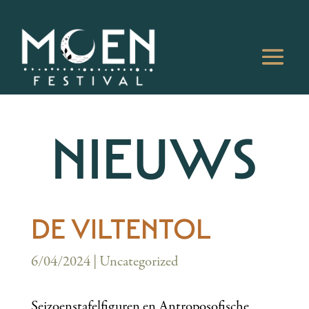
NIEUWS
DE VILTENTOL
6/04/2024
|
Uncategorized
Seizoenstafelfiguren en Antroposofische