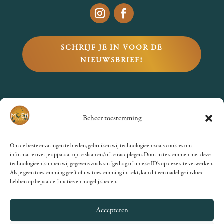
SCHRIJF JE IN VOOR DE
NIEUWSBRIEF!
VRAGEN?
Beheer toestemming
Bekijk de
FAQs
of stuur een
Om de beste ervaringen te bieden, gebruiken wij technologieën zoals cookies om
mailtje naar
informatie over je apparaat op te slaan en/of te raadplegen. Door in te stemmen met deze
technologieën kunnen wij gegevens zoals surfgedrag of unieke ID's op deze site verwerken.
info@moenfestival.nl
.
Als je geen toestemming geeft of uw toestemming intrekt, kan dit een nadelige invloed
hebben op bepaalde functies en mogelijkheden.
Accepteren